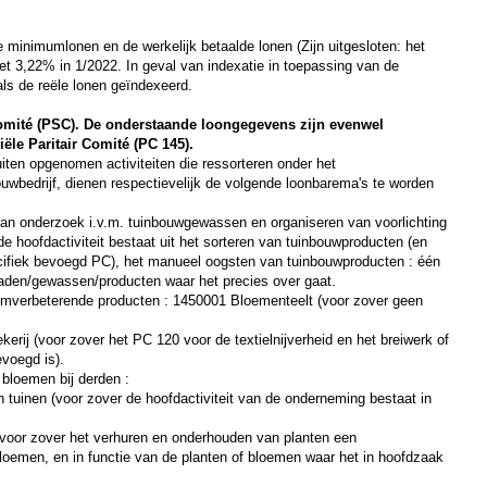
minimumlonen en de werkelijk betaalde lonen (Zijn uitgesloten: het
t 3,22% in 1/2022. In geval van indexatie in toepassing van de
s de reële lonen geïndexeerd.
bcomité (PSC). De onderstaande loongegevens zijn evenwel
ële Paritair Comité (PC 145).
uiten opgenomen activiteiten die ressorteren onder het
uwbedrijf, dienen respectievelijk de volgende loonbarema's te worden
 van onderzoek i.v.m. tuinbouwgewassen en organiseren van voorlichting
 hoofdactiviteit bestaat uit het sorteren van tuinbouwproducten (en
ecifiek bevoegd PC), het manueel oogsten van tuinbouwproducten : één
zaden/gewassen/producten waar het precies over gaat.
demverbeterende producten : 1450001 Bloementeelt (voor zover geen
ij (voor zover het PC 120 voor de textielnijverheid en het breiwerk of
evoegd is).
 bloemen bij derden :
uinen (voor zover de hoofdactiviteit van de onderneming bestaat in
oor zover het verhuren en onderhouden van planten een
bloemen, en in functie van de planten of bloemen waar het in hoofdzaak