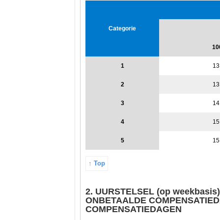
Categorie
10
1
13
2
13
3
14
4
15
5
15
↑
Top
2. UURSTELSEL (op weekbasis)
ONBETAALDE COMPENSATIEDA
COMPENSATIEDAGEN