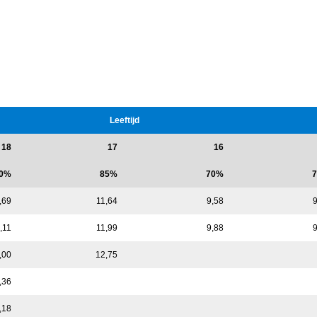
Leeftijd
18
17
16
0%
85%
70%
,69
11,64
9,58
9
,11
11,99
9,88
9
,00
12,75
,36
,18