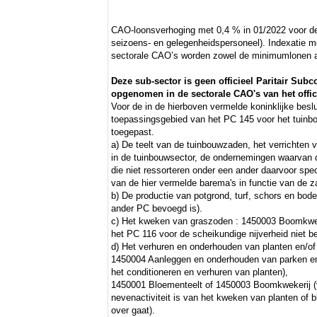
CAO-loonsverhoging met 0,4 % in 01/2022 voor de 
seizoens- en gelegenheidspersoneel). Indexatie me
sectorale CAO’s worden zowel de minimumlonen al
Deze sub-sector is geen officieel Paritair Su
opgenomen in de sectorale CAO's van het offici
Voor de in de hierboven vermelde koninklijke besl
toepassingsgebied van het PC 145 voor het tuinbo
toegepast.
a) De teelt van de tuinbouwzaden, het verrichten
in de tuinbouwsector, de ondernemingen waarvan de
die niet ressorteren onder een ander daarvoor sp
van de hier vermelde barema's in functie van de 
b) De productie van potgrond, turf, schors en bo
ander PC bevoegd is).
c) Het kweken van graszoden : 1450003 Boomkweker
het PC 116 voor de scheikundige nijverheid niet b
d) Het verhuren en onderhouden van planten en/of
1450004 Aanleggen en onderhouden van parken en t
het conditioneren en verhuren van planten),
1450001 Bloementeelt of 1450003 Boomkwekerij (v
nevenactiviteit is van het kweken van planten of 
over gaat).