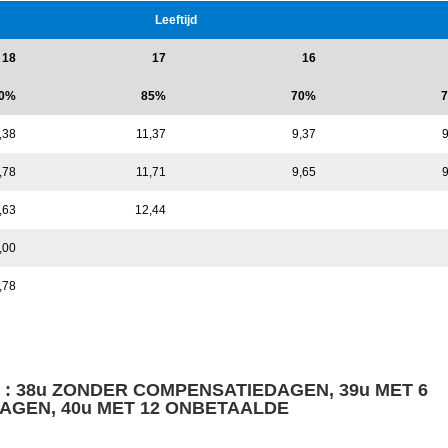
Leeftijd
18
17
16
0%
85%
70%
,38
11,37
9,37
9
,78
11,71
9,65
9
,63
12,44
,00
,78
 :
38u ZONDER COMPENSATIEDAGEN, 39u MET 6
GEN, 40u MET 12 ONBETAALDE