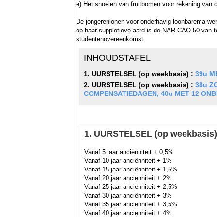
e) Het snoeien van fruitbomen voor rekening van d
De jongerenlonen voor onderhavig loonbarema werd
op haar suppletieve aard is de NAR-CAO 50 van t
studentenovereenkomst.
INHOUDSTAFEL
1. UURSTELSEL (op weekbasis)
:
39u M
2. UURSTELSEL (op weekbasis)
:
38u Z
COMPENSATIEDAGEN, 40u MET 12 ON
1. UURSTELSEL (op weekbasis)
Vanaf 5 jaar anciënniteit + 0,5%
Vanaf 10 jaar anciënniteit + 1%
Vanaf 15 jaar anciënniteit + 1,5%
Vanaf 20 jaar anciënniteit + 2%
Vanaf 25 jaar anciënniteit + 2,5%
Vanaf 30 jaar anciënniteit + 3%
Vanaf 35 jaar anciënniteit + 3,5%
Vanaf 40 jaar anciënniteit + 4%