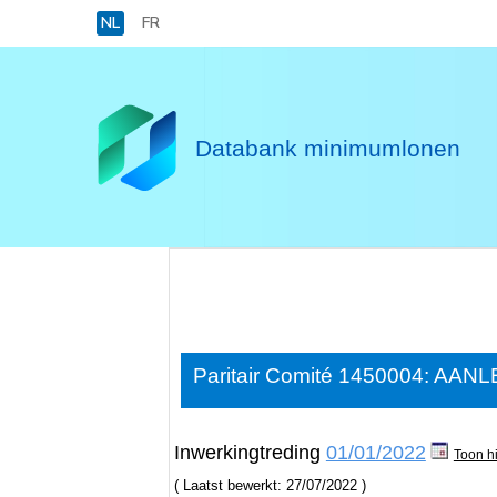
NL
FR
Databank minimumlonen
Paritair Comité
1450004
: AAN
Inwerkingtreding
01/01/2022
Toon hi
( Laatst bewerkt: 27/07/2022 )